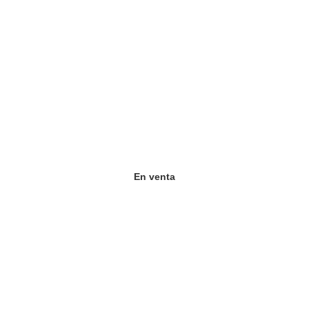
partaestudio en el C
Código:
En venta
Precio de venta
$450.000.000