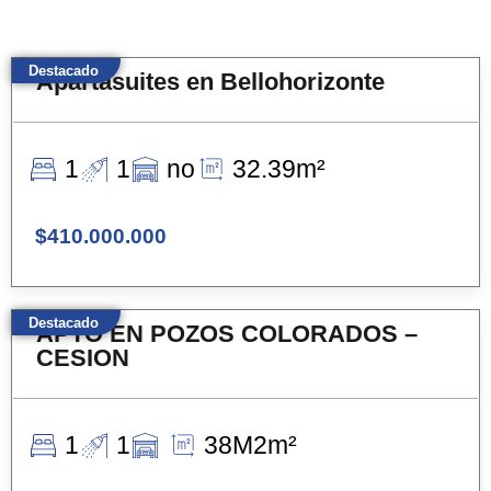
Destacado
Apartasuites en Bellohorizonte
1
1
no
32.39m²
$410.000.000
Destacado
APTO EN POZOS COLORADOS –
CESION
1
1
38M2m²