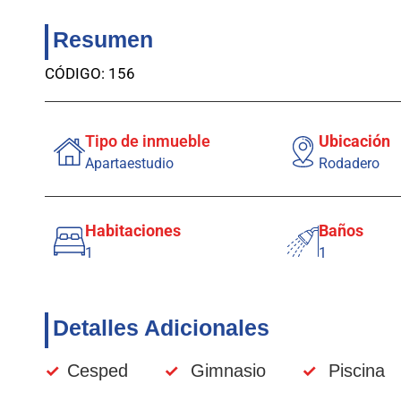
Resumen
CÓDIGO: 156
Tipo de inmueble
Ubicación
Apartaestudio
Rodadero
Habitaciones
Baños
1
1
Detalles Adicionales
✓
Cesped
✓
Gimnasio
✓
Piscina