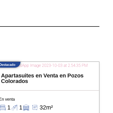
Destacado
Apartasuites en Venta en Pozos
Colorados
En venta
1
1
32m²