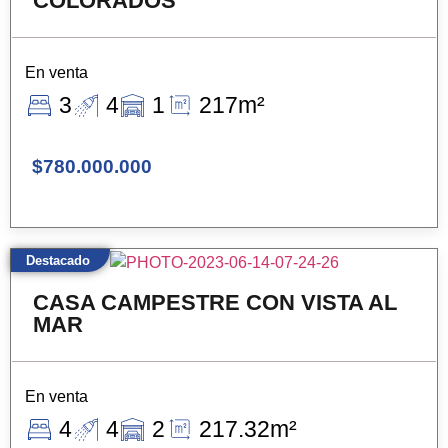
COLORADOS
En venta
3
4
1
217m²
$780.000.000
Destacado
CASA CAMPESTRE CON VISTA AL
MAR
En venta
4
4
2
217.32m²