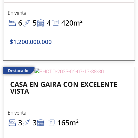
En venta
6
5
4
420m²
$1.200.000.000
Destacado
CASA EN GAIRA CON EXCELENTE
VISTA
En venta
3
3
165m²