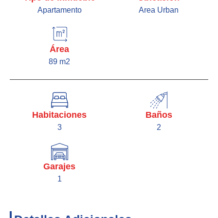
Apartamento
Area Urban
Área
89 m2
Habitaciones
Baños
3
2
Garajes
1