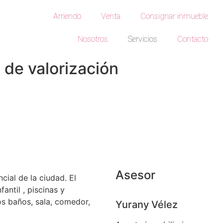
Arriendo
Venta
Consignar inmueble
Nosotros
Servicios
Contacto
 de valorización
Asesor
ial de la ciudad. El
antil , piscinas y
os baños, sala, comedor,
Yurany Vélez