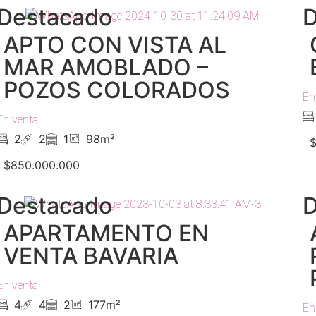
Destacado
D
APTO CON VISTA AL
MAR AMOBLADO –
POZOS COLORADOS
En
En venta
2
2
1
98m²
$
$850.000.000
Destacado
D
APARTAMENTO EN
VENTA BAVARIA
En venta
4
4
2
177m²
En