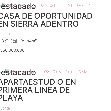
estacado
CASA DE OPORTUNIDAD
EN SIERRA ADENTRO
 venta
3
3
1
94m²
350.000.000
estacado
APARTAESTUDIO EN
PRIMERA LINEA DE
PLAYA
 venta