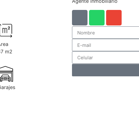
Agente inmobiliario
Área
67 m2
Garajes